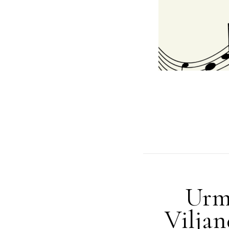
Urma
Viljan