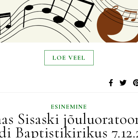
LOE VEEL
ESINEMINE
s Sisaski jõuluorato
di Baptistikirikus 7.12.